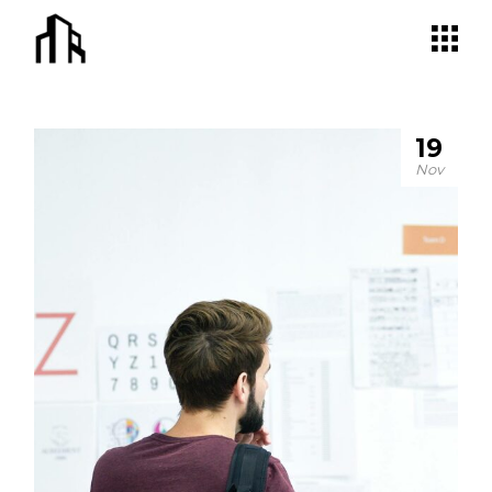
19
Nov